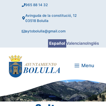
Saltar
965 88 14 32
al
contenido
Avinguda de la constitució, 12
03518 Bolulla
aytobolulla@gmail.com
Español
Valenciano
Inglés
Menu