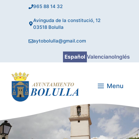
Saltar
965 88 14 32
al
contenido
Avinguda de la constitució, 12
03518 Bolulla
aytobolulla@gmail.com
Español
Valenciano
Inglés
Menu