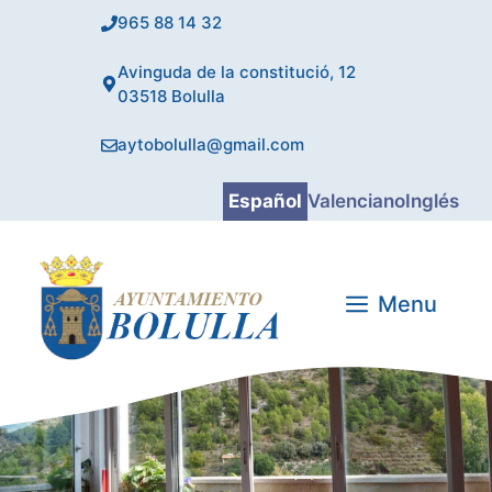
Saltar
965 88 14 32
al
contenido
Avinguda de la constitució, 12
03518 Bolulla
aytobolulla@gmail.com
Español
Valenciano
Inglés
Menu