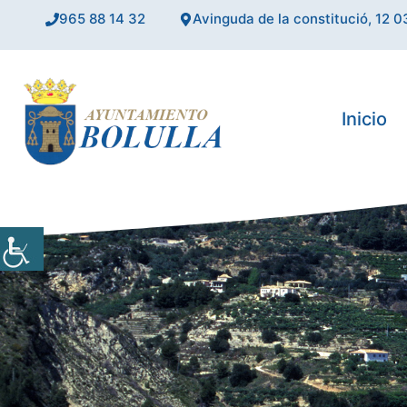
Saltar
965 88 14 32
Avinguda de la constitució, 12 0
al
contenido
Inicio