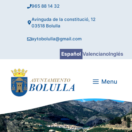
Saltar
965 88 14 32
al
contenido
Avinguda de la constitució, 12
03518 Bolulla
aytobolulla@gmail.com
Español
Valenciano
Inglés
Menu