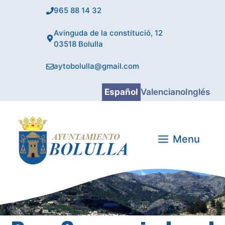
Saltar
965 88 14 32
al
contenido
Avinguda de la constitució, 12
03518 Bolulla
aytobolulla@gmail.com
Español
Valenciano
Inglés
Menu