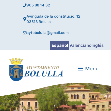
Saltar
965 88 14 32
al
contenido
Avinguda de la constitució, 12
03518 Bolulla
aytobolulla@gmail.com
Español
Valenciano
Inglés
Menu