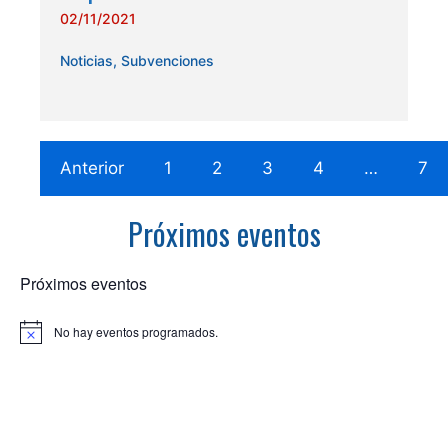
02/11/2021
Noticias
,
Subvenciones
Anterior
1
2
3
4
…
7
Próximos eventos
Próximos eventos
No hay eventos programados.
A
v
i
s
o