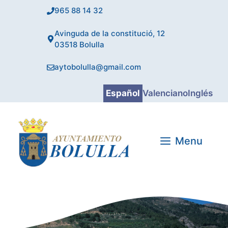
Saltar
965 88 14 32
al
contenido
Avinguda de la constitució, 12
03518 Bolulla
aytobolulla@gmail.com
Español
Valenciano
Inglés
Menu